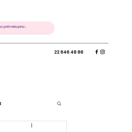
22 646 48 86
a