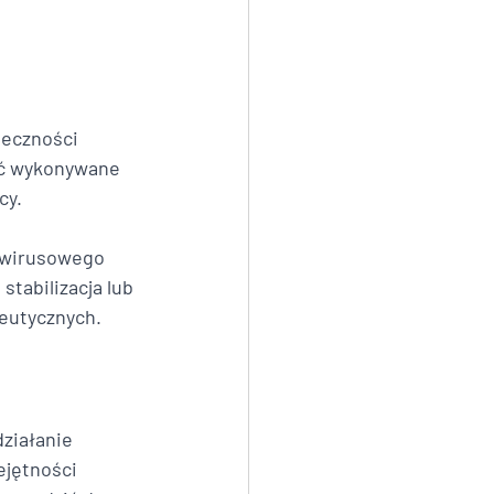
teczności 
być wykonywane 
y. 
owirusowego 
tabilizacja lub 
eutycznych.
działanie 
ejętności 