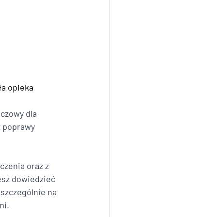
ła opieka 
czowy dla 
 poprawy 
czenia oraz z 
esz dowiedzieć 
 szczególnie na 
i. 