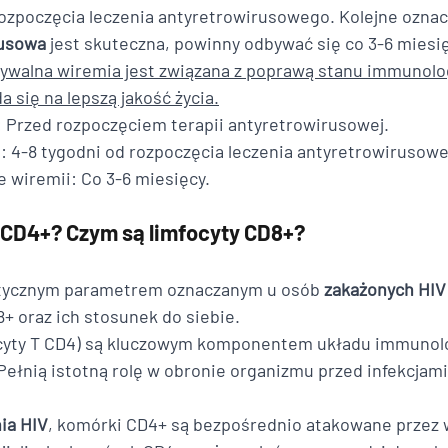
rozpoczęcia leczenia antyretrowirusowego. Kolejne oznacz
rusowa
 jest skuteczna, powinny odbywać się co 3-6 miesię
ywalna wiremia jest związana z poprawą stanu immunolo
a się na lepszą jakość życia.
: Przed rozpoczęciem terapii antyretrowirusowej.
i: 4-8 tygodni od rozpoczęcia leczenia antyretrowirusow
 wiremii: Co 3-6 miesięcy.
 CD4+? Czym są limfocyty CD8+?
stycznym parametrem oznaczanym u osób 
zakażonych HIV
+ oraz ich stosunek do siebie. 
ocyty T CD4) są kluczowym komponentem układu immunol
ełnią istotną rolę w obronie organizmu przed infekcjami
ia HIV
, komórki CD4+ są bezpośrednio atakowane przez 