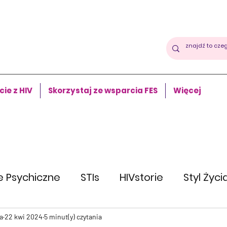
cie z HIV
Skorzystaj ze wsparcia FES
Więcej
e Psychiczne
STIs
HIVstorie
Styl Życi
a
22 kwi 2024
5 minut(y) czytania