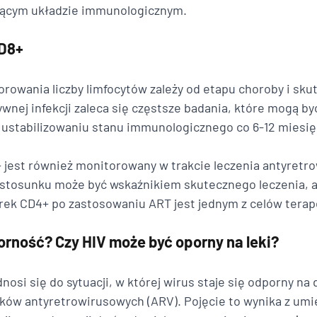
jącym układzie immunologicznym. 
CD8+
rowania liczby limfocytów zależy od etapu choroby i sku
tywnej infekcji zaleca się częstsze badania, które mogą 
o ustabilizowaniu stanu immunologicznego co 6-12 miesięc
jest również monitorowany w trakcie leczenia antyretr
stosunku może być wskaźnikiem skutecznego leczenia, a s
rek CD4+ po zastosowaniu ART jest jednym z celów terap
orność? Czy HIV może być oporny na leki?
dnosi się do sytuacji, w której wirus staje się odporny na 
eków antyretrowirusowych (ARV). Pojęcie to wynika z umi