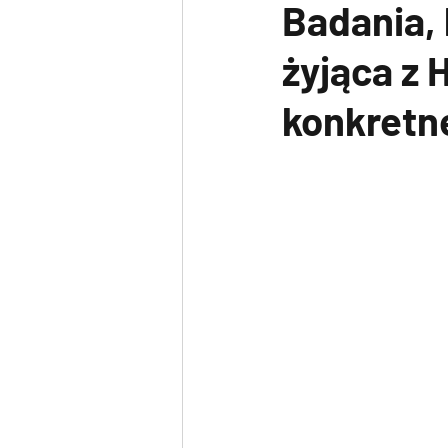
Badania,
żyjąca z 
konkretn