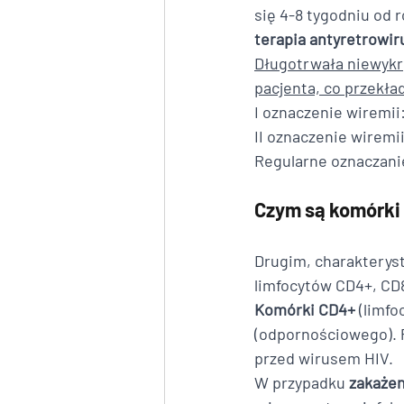
się 4-8 tygodniu od 
terapia antyretrowi
Długotrwała niewykr
pacjenta, co przekład
I oznaczenie wiremii
II oznaczenie wiremi
Regularne oznaczanie
Czym są komórki
Drugim, charaktery
limfocytów CD4+, CD8
Komórki CD4+
 (limf
(odpornościowego). P
przed wirusem HIV. 
W przypadku 
zakażen