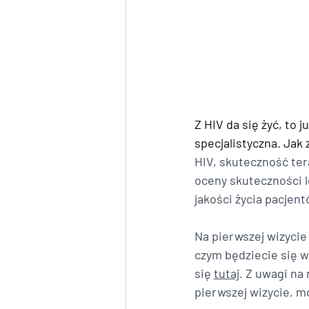
Z 
HIV
 da się żyć, to 
specjalistyczna. Ja
HIV
, skuteczność ter
oceny skuteczności 
jakości życia pacjent
Na pierwszej wizycie 
czym będziecie się w
się 
tutaj
. Z uwagi na
pierwszej wizycie, m