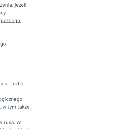
enia, jeżeli 
cy. 
gicznego 
ego.
 jest liczba 
ogicznego 
, w tym także 
wirusa. W 