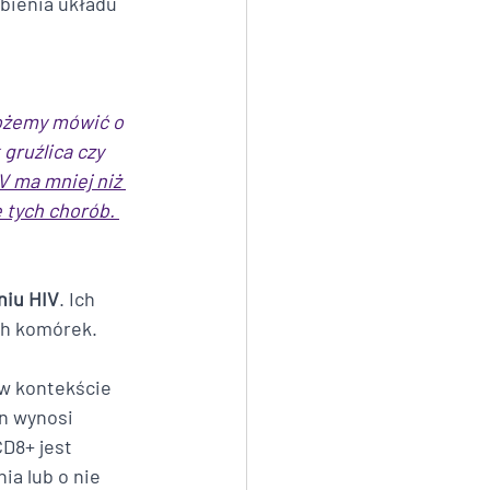
bienia układu 
możemy mówić o 
gruźlica czy 
 ma mniej niż 
tych chorób. 
niu HIV
. Ich 
ch komórek.
w kontekście 
n wynosi 
D8+ jest 
a lub o nie 