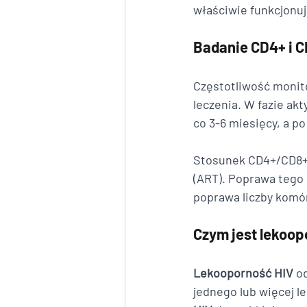
właściwie funkcjonu
Badanie CD4+ i 
Częstotliwość monito
leczenia. W fazie ak
co 3-6 miesięcy, a p
Stosunek CD4+/CD8+ 
(ART). Poprawa tego 
poprawa liczby komó
Czym jest lekoop
Lekooporność HIV
 o
jednego lub więcej l