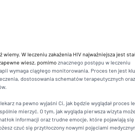
już wiemy. W leczeniu 
zakażenia HIV 
najważniejsza jest sta
k zapewne wiesz, pomimo
 znacznego postępu w leczeniu 
apii wymaga ciągłego monitorowania. Proces ten jest klu
leczenia, dostosowania schematów terapeutycznych oraz
ów. 
lekarz na pewno wyjaśni Ci, jak będzie wyglądał proces le
spólnie mierzyć. O tym, jak wygląda pierwsza wizyta moż
 natłok informacji oraz trudne emocje, które pojawiają się
ożesz czuć się przytłoczony nowymi pojęciami medycznym