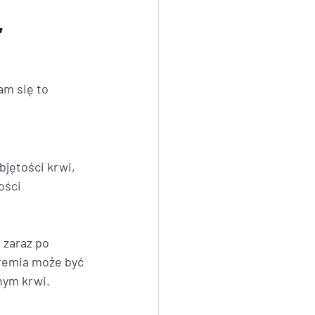
 
am się to 
bjętości krwi, 
ości 
 zaraz po 
remia może być 
nym krwi.