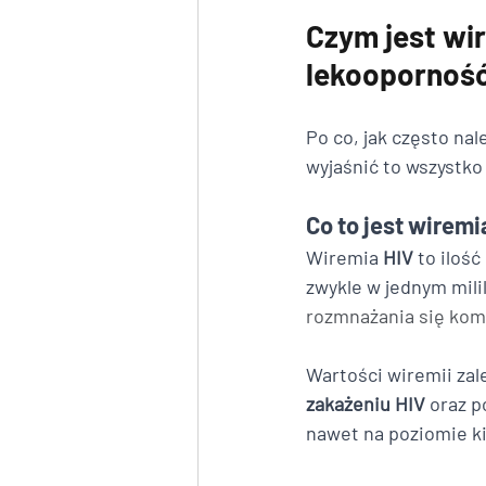
Czym jest wir
lekoopornoś
Po co, jak często na
wyjaśnić to wszystko
Co to jest wiremi
Wiremia 
HIV
 to ilość
zwykle w jednym milil
rozmnażania się kom
Wartości wiremii zal
zakażeniu HIV
 oraz p
nawet na poziomie ki