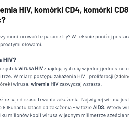
emia HIV, komórki CD4, komórki CD8,
ć?
leży monitorować te parametry? W tekście poniżej postar
 prostymi słowami. 
a HIV?
 cząstek 
wirusa HIV
 znajdujących się w jednej jednostce o
itrze. W miarę postępu zakażenia HIV i proliferacji (
zdoln
órek) 
wirusa, 
wiremia HIV
 zazwyczaj wzrasta. 
eżne są od czasu trwania zakażenia. Najwięcej wirusa jest
o kilkunastu latach od zakażenia - w fazie 
AIDS
. Wtedy wi
lku milionów kopii wirusa w jednym milimetrze sześcien