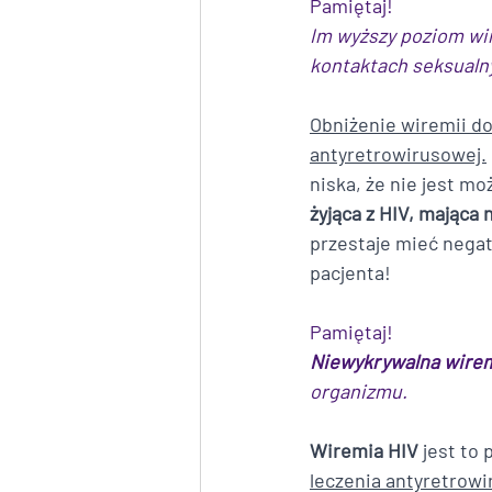
Pamiętaj!
Im wyższy poziom wi
kontaktach seksualny
Obniżenie wiremii d
antyretrowirusowej.
niska, że nie jest m
żyjąca z HIV, mająca
przestaje mieć nega
pacjenta! 
Pamiętaj!
Niewykrywalna wire
organizmu. 
Wiremia HIV
 jest to
leczenia antyretrow