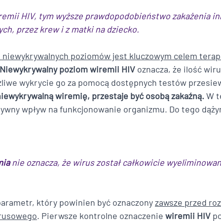
remii HIV, tym wyższe prawdopodobieństwo zakażenia inn
ch, przez krew i z matki na dziecko.
o niewykrywalnych poziomów jest kluczowym celem terapi
Niewykrywalny poziom wiremii HIV
 oznacza, że ilość wiru
ożliwe wykrycie go za pomocą dostępnych testów przesie
 niewykrywalną wiremię, przestaje być osobą zakaźną.
 W t
tywny wpływ na funkcjonowanie organizmu. Do tego dąży
mia
 nie oznacza, że wirus został całkowicie wyeliminowan
 parametr, który powinien być oznaczony 
zawsze przed ro
irusowego
. Pierwsze kontrolne oznaczenie 
wiremii HIV
 p