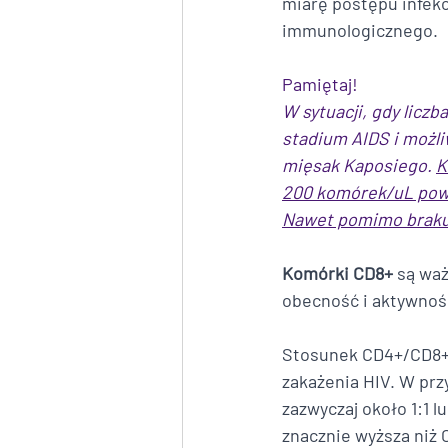
miarę postępu infekc
immunologicznego. 
Pamiętaj!
W sytuacji, gdy lic
stadium AIDS i możli
mięsak Kaposiego. 
K
200 komórek/uL powi
Nawet pomimo braku 
Komórki CD8+
 są wa
obecność i aktywnoś
Stosunek CD4+/CD8+ 
zakażenia HIV. W pr
zazwyczaj około 1:1 l
znacznie wyższa niż