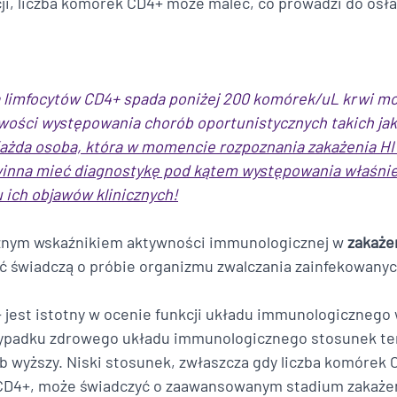
ji, liczba komórek CD4+ może maleć, co prowadzi do osła
zba limfocytów CD4+ spada poniżej 200 komórek/uL krwi 
wości występowania chorób oportunistycznych takich jak 
ażda osoba, która w momencie rozpoznania zakażenia HIV
nna mieć diagnostykę pod kątem występowania właśnie 
ich objawów klinicznych!
żnym wskaźnikiem aktywności immunologicznej w 
zakaże
ć świadczą o próbie organizmu zwalczania zainfekowany
jest istotny w ocenie funkcji układu immunologicznego 
zypadku zdrowego układu immunologicznego stosunek te
ub wyższy. Niski stosunek, zwłaszcza gdy liczba komórek C
 CD4+, może świadczyć o zaawansowanym stadium zakażeni