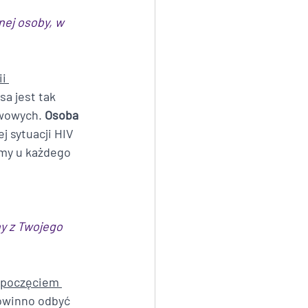
ej osoby, w 
i 
sa jest tak 
wowych. 
Osoba 
ej sytuacji HIV 
my u każdego 
y z Twojego 
zpoczęciem 
owinno odbyć 