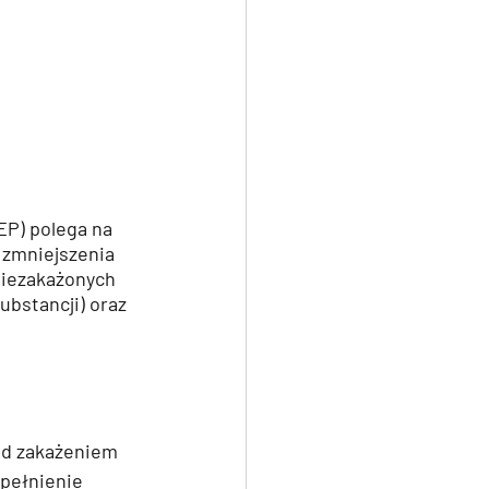
EP) polega na 
 zmniejszenia 
niezakażonych 
ubstancji) oraz 
ed zakażeniem 
pełnienie 