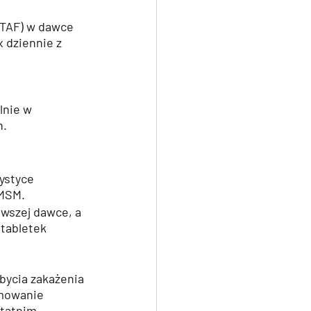
(TAF) w dawce 
 dziennie z 
nie w 
. 
ystyce 
 MSM.
rwszej dawce, a 
 tabletek 
bycia zakażenia 
jmowanie 
statnim 