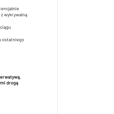
encjalnie 
 z wykrywalną 
ciągu 
 ostatniego 
zerwatywą. 
ymi drogą 