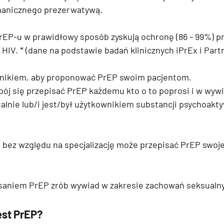
hanicznego prezerwatywą.
rEP-u w prawidłowy sposób zyskują ochronę (86 - 99%) p
IV. * (dane na podstawie badań klinicznych iPrEx i Part
źnikiem, aby proponować PrEP swoim pacjentom. 
bój się przepisać PrEP każdemu kto o to poprosi i w wywi
lnie lub/i jest/był użytkownikiem substancji psychoakt
ka bez względu na specjalizację może przepisać PrEP swoj
saniem PrEP zrób wywiad w zakresie zachowań seksualny
est PrEP?