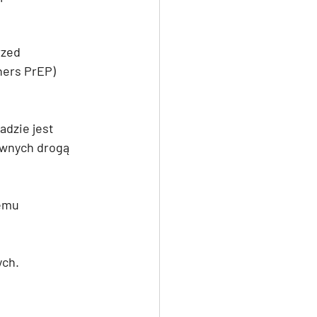
rzed 
ners PrEP)
adzie jest 
ywnych drogą 
emu 
ch. 