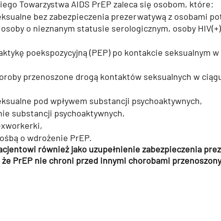
iego Towarzystwa AIDS PrEP zaleca się osobom, które:
eksualne bez zabezpieczenia prezerwatywą z osobami pot
(osoby o nieznanym statusie serologicznym, osoby HIV(+)
laktykę poekspozycyjną (PEP) po kontakcie seksualnym w 
,
oroby przenoszone drogą kontaktów seksualnych w ciągu
eksualne pod wpływem substancji psychoaktywnych,
jnie substancji psychoaktywnych,
exworkerki,
rośbą o wdrożenie PrEP.
acjentowi również jako uzupełnienie zabezpieczenia pre
, że PrEP nie chroni przed innymi chorobami przenoszon