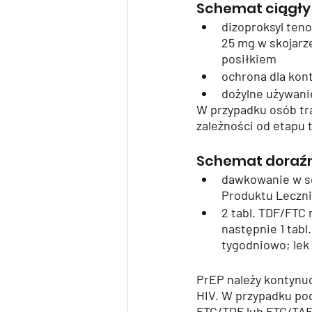
Schemat ciągły
dizoproksyl ten
25 mg w skojarze
posiłkiem
ochrona dla kon
dożylne używani
W przypadku osób tr
zależności od etapu 
Schemat doraź
dawkowanie w sc
Produktu Leczni
2 tabl. TDF/FTC 
następnie 1 tabl
tygodniowo; lek
PrEP należy kontynuo
HIV. W przypadku pod
FTC/TDF lub FTC/TAF 