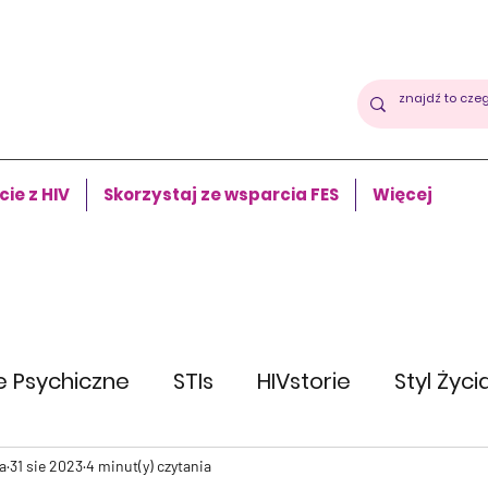
cie z HIV
Skorzystaj ze wsparcia FES
Więcej
e Psychiczne
STIs
HIVstorie
Styl Życi
a
31 sie 2023
4 minut(y) czytania