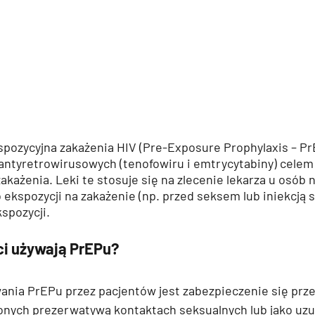
spozycyjna zakażenia HIV (Pre-Exposure Prophylaxis – Pr
antyretrowirusowych (tenofowiru i emtrycytabiny) celem
akażenia. Leki te stosuje się na zlecenie lekarza u osób 
 ekspozycji na zakażenie (np. przed seksem lub iniekcją s
kspozycji.
ci używają PrEPu?
nia PrEPu przez pacjentów jest zabezpieczenie się prz
onych prezerwatywą kontaktach seksualnych lub jako uzu