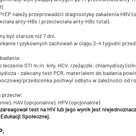
R)
PrEP należy przeprowadzić diagnostykę zakażenia HBV (o
ciała anty-HBs i przeciwciała anty-HBc total). 
y być starsze niż 7 dni.
unikanie ryzykownych zachowań w ciągu 2-4 tygodni prze
badania:
 leczenie STI m.in. kiły, HCV, rzeżączki, chlamydiozy (siln
mydioza - zalecany test PCR, materiałem do badania powi
moczowej/przedsionka pochwy/ odbytu w zależności od ro
 przeciw: 
enie), HAV (opcjonalnie), HPV (opcjonalnie)
areagował test na HIV lub jego wynik jest niejednoznacz
 Edukacji Społecznej. 
P.