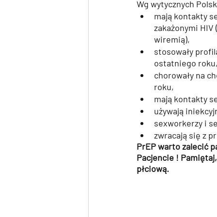
Wg wytycznych Polsk
mają kontakty s
zakażonymi HIV 
wiremią),
stosowały profi
ostatniego roku
chorowały na ch
roku,
mają kontakty s
używają iniekcy
sexworkerzy i s
zwracają się z p
PrEP warto zalecić p
Pacjencie ! Pamiętaj
płciową. 