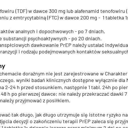
ofowiru (TDF) w dawce 300 mg lub alafenamid tenofowiru 
niu z emtrycytabiną (FTC) w dawce 200 mg -  1 tabletka 1x
taktów analnych i dopochwowych - po 7 dniach, 
e substancji psychoaktywnych - po 20 dniach.
anspłciowych dawkowanie PrEP należy ustalać indywidual
tranzycji i rodzaju podejmowanych kontaktów seksualnych
ny
hemacie doraźnym nie jest zarejestrowane w Charakter
czego, wyniki badań klinicznych dostępne wyłącznie dla
na 2-24 h przed stosunkiem, następnie 1 tabl. 24h po pie
. 48 h po pierwszej dawce; nie należy przekraczać dawki 7
 należy przyjmować z posiłkiem.
wać tak długo, jak długo utrzymuje się istotne ryzyko na
jęcia decyzji o zakończeniu terapii PrEP zaleca się przy
1 tabletka 1× dziennie jeszcze przez minimum 2 dni po o