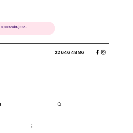
22 646 48 86
a