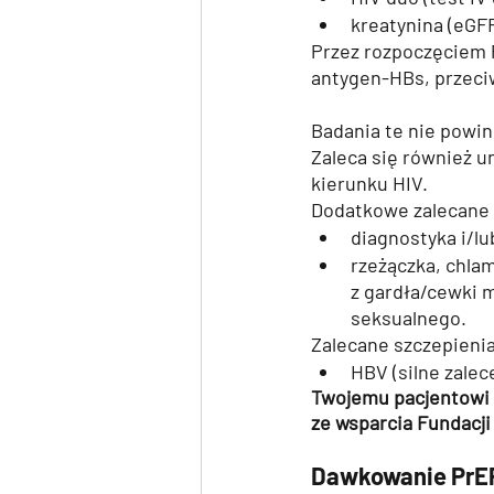
kreatynina (eGF
Przez rozpoczęciem 
antygen-HBs, przeciw
Badania te nie powinn
Zaleca się również 
kierunku HIV.
Dodatkowe zalecane 
diagnostyka i/lub
rzeżączka, chla
z gardła/cewki 
seksualnego. 
Zalecane szczepienia
HBV (silne zalec
Twojemu pacjentowi z
ze wsparcia Fundacji
Dawkowanie PrE