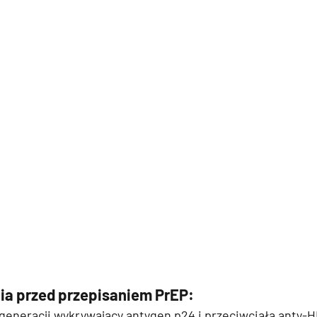
ia przed przepisaniem PrEP:
 generacji wykrywający antygen p24 i przeciwciała anty-H