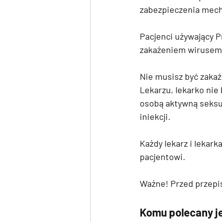
zabezpieczenia mec
Pacjenci używający P
zakażeniem wirusem H
Nie musisz być zaka
Lekarzu, lekarko nie 
osobą aktywną seksua
iniekcji.
Każdy lekarz i lekar
pacjentowi. 
Ważne! Przed przepi
Komu polecany j