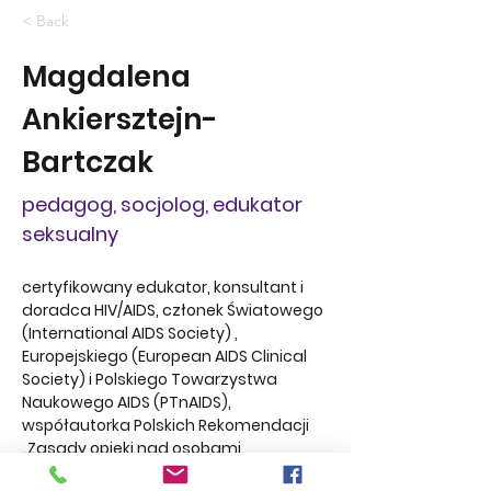
< Back
Magdalena
Ankiersztejn-
Bartczak
pedagog, socjolog, edukator
seksualny
certyfikowany edukator, konsultant i 
doradca HIV/AIDS, członek Światowego 
(International AIDS Society) , 
Europejskiego (European AIDS Clinical 
Society) i Polskiego Towarzystwa 
Naukowego AIDS (PTnAIDS), 
współautorka Polskich Rekomendacji 
„Zasady opieki nad osobami 
zakażonymi HIV”, członek European 