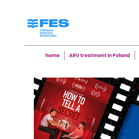
home
ARV treatment in Poland