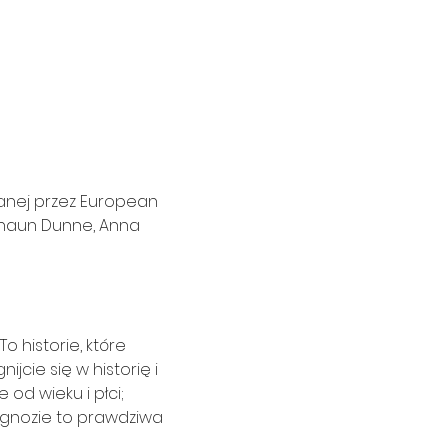
wanej przez European 
 Shaun Dunne, Anna 
o historie, które 
cie się w historię i 
d wieku i płci; 
agnozie to prawdziwa 