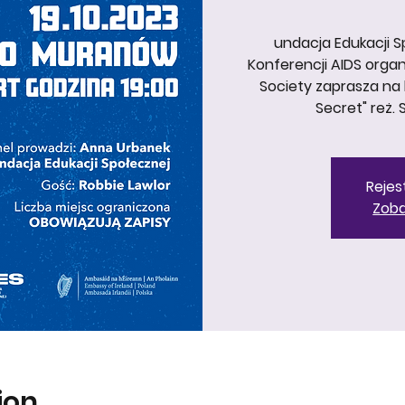
undacja Edukacji Sp
Konferencji AIDS organ
Society zaprasza na 
Secret" reż.
Rejes
Zoba
ion