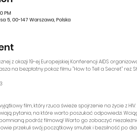
30 PM
sa 5, 00-147 Warszawa, Polska
ent
nej z okazji 19-ej Europejskiej Konferencji AIDS organizo
rasza na bezpłatny pokaz filmu "How to Tell a Secret" reż.
jątkowy film, który rzuca świeże spojrzenie na życie z HIV. T
ają pytania, na które warto poszukać odpowiedzi. Wciągnij
apomnianą podróż filmową! Warto go zobaczyć niezależnie o
erowie przekuli swój początkowy smutek i bezsilność po di