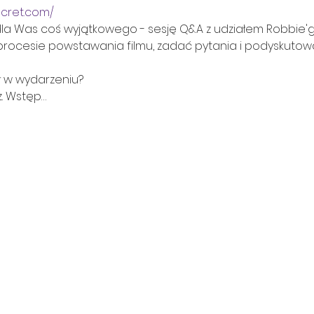
ecret.com/
dla Was coś wyjątkowego - sesję Q&A z udziałem Robbie'go 
 procesie powstawania filmu, zadać pytania i podyskuto
ł w wydarzeniu?

z. Wstęp…