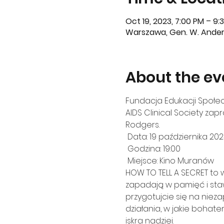
Oct 19, 2023, 7:00 PM – 9:
Warszawa, Gen. W. Ander
About the ev
Fundacja Edukacji Społecz
AIDS Clinical Society zap
Rodgers.
 Data: 19 października 2023

 Godzina: 19:00

 Miejsce: Kino Muranów
HOW TO TELL A SECRET to wy
zapadają w pamięć i stawi
przygotujcie się na niez
działania, w jakie bohat
iskra nadziei.