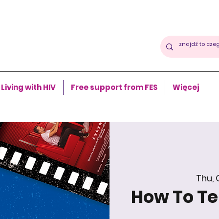
Living with HIV
Free support from FES
Więcej
Thu, 
How To Tel