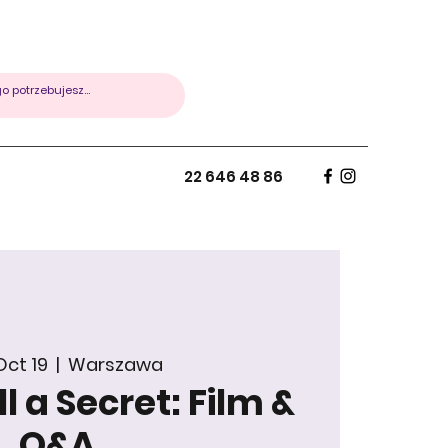
22 646 48 86
Oct 19
  |  
Warszawa
l a Secret: Film &
Q&A