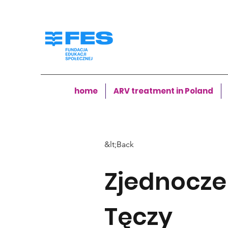
home
ARV treatment in Poland
&lt;Back
Zjednocze
Tęczy