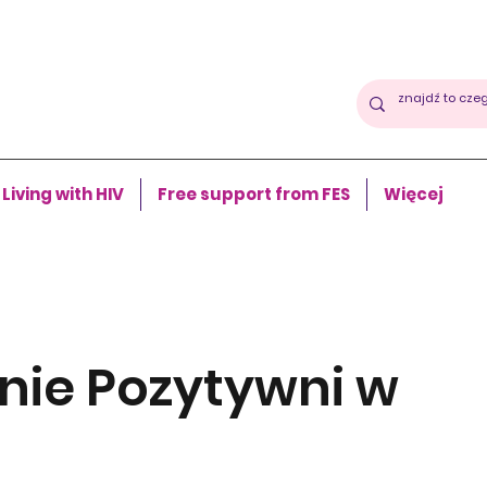
Living with HIV
Free support from FES
Więcej
nie Pozytywni w