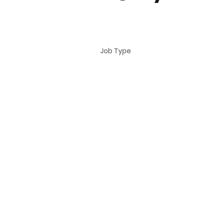
Złota 7/lok 21 v pietro, 00-019 
Job Type
About the