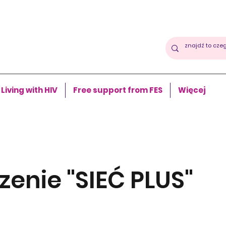
Living with HIV
Free support from FES
Więcej
enie "SIEĆ PLUS"
02-679 Warszawa, Polska