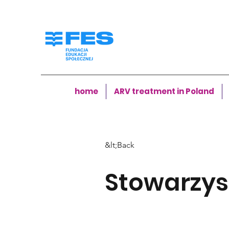
home
ARV treatment in Poland
&lt;Back
Stowarzysz
Zygmunta Modzelewskiego 63, 