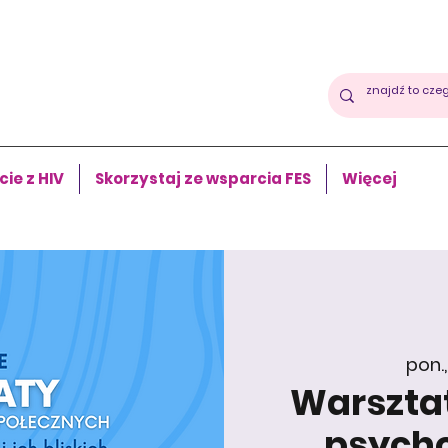
cie z HIV
Skorzystaj ze wsparcia FES
Więcej
pon.,
Warsztat
psych