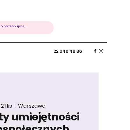
22 646 48 86
 21 lis
  |  
Warszawa
y umiejętności
ospołecznych