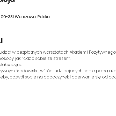
00-331 Warszawa, Polska
u
ź udział w bezpłatnych warsztatach Akademii Pozytywnego 
osoby, jak radzić sobie ze stresem.
elaksacyjne.
uzywnym środowisku, wśród ludzi dających sobie pełną akc
zeby, pozwól sobie na odpoczynek i oderwanie się od c