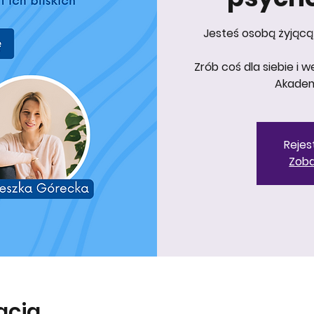
Jesteś osobą żyjącą 
Zrób coś dla siebie i
Akadem
Rejes
Zoba
zacja