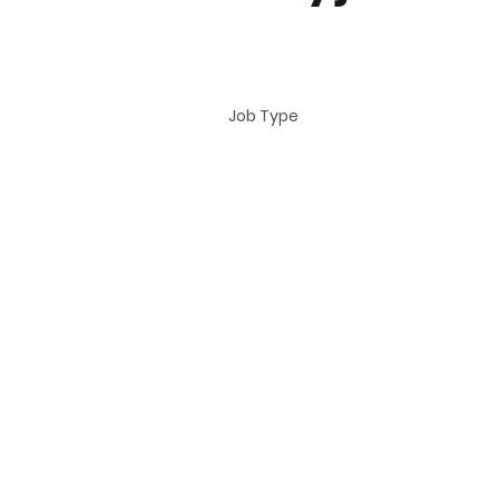
Jana Brzechwy 28, 60-189 Pozna
Job Type
About the