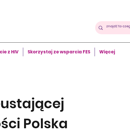
cie z HIV
Skorzystaj ze wsparcia FES
Więcej
eustającej
ści Polska