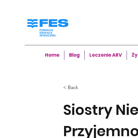
Home
Blog
Leczenie ARV
Ży
< Back
Siostry Ni
Przyjemno