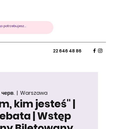
22 646 48 86
0 черв.
  |  
Warszawa
m, kim jesteś" |
debata | Wstęp
ny Biletowany