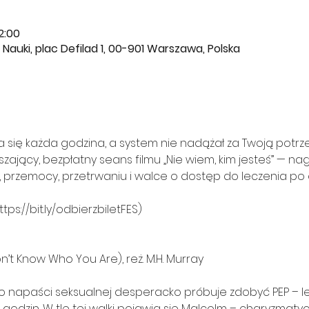
2:00
Nauki, plac Defilad 1, 00-901 Warszawa, Polska
yła się każda godzina, a system nie nadążał za Twoją potr
ający, bezpłatny seans filmu „Nie wiem, kim jesteś” — n
przemocy, przetrwaniu i walce o dostęp do leczenia po e
tps://bit.ly/odbierzbiletFES)
Don’t Know Who You Are), reż. M.H. Murray
o napaści seksualnej desperacko próbuje zdobyć PEP – lek
 godzin. W tle tej walki pojawia się Malcolm – charyzmatyc