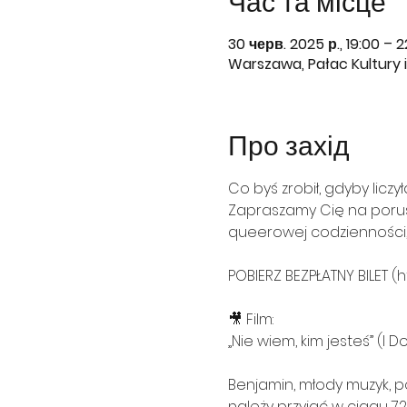
Час та місце
30 черв. 2025 р., 19:00 – 2
Warszawa, Pałac Kultury i 
Про захід
Co byś zrobił, gdyby licz
Zapraszamy Cię na porusz
queerowej codzienności, 
POBIERZ BEZPŁATNY BILET (ht
🎥 Film:
„Nie wiem, kim jesteś” (I 
Benjamin, młody muzyk, p
należy przyjąć w ciągu 72