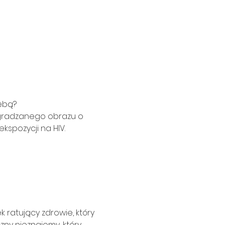
zebą?
agradzanego obrazu o 
kspozycji na HIV.
 ratujący zdrowie, który 
zny nieznajomy, który 