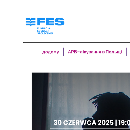
додому
АРВ-лікування в Польщі