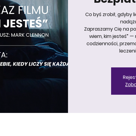
Co byś zrobił, gdyby l
nadąża
Zapraszamy Cię na por
wiem, kim jesteś” 
codzienności, przemo
leczeni
Rejes
Zoba