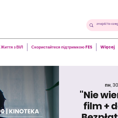
Життя з ВІЛ
Скористайтеся підтримкою FES
Więcej
пн, 3
"Nie wie
film + 
Bezpłat