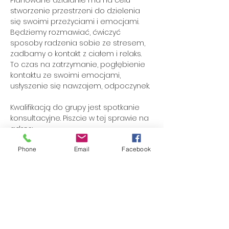
Planowane działanie ma na celu 
stworzenie przestrzeni do dzielenia 
się swoimi przeżyciami i emocjami.

Będziemy rozmawiać, ćwiczyć 
sposoby radzenia sobie ze stresem, 
zadbamy o kontakt z ciałem i relaks. 
To czas na zatrzymanie, pogłębienie 
kontaktu ze swoimi emocjami, 
usłyszenie się nawzajem, odpoczynek.

Kwalifikacją do grupy jest spotkanie 
konsultacyjne. Piszcie w tej sprawie na 
adres: 
dbamyodobrestany@gmail.com

Phone
Email
Facebook
Prowadzące: Agnieszka Górecka 
(Terapeutka TSR, praktyk integracji 
oddechem, trenerka rozwoju 
osobistego), 
Monika Raj (psychoterapeutka Gestalt, 
trenerka rozwoju osobistego)
