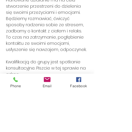
Planowane działanie ma na celu 
stworzenie przestrzeni do dzielenia 
się swoimi przeżyciami i emocjami.

Będziemy rozmawiać, ćwiczyć 
sposoby radzenia sobie ze stresem, 
zadbamy o kontakt z ciałem i relaks. 
To czas na zatrzymanie, pogłębienie 
kontaktu ze swoimi emocjami, 
usłyszenie się nawzajem, odpoczynek.

Kwalifikacją do grupy jest spotkanie 
konsultacyjne. Piszcie w tej sprawie na 
adres: 
dbamyodobrestany@gmail.com

Phone
Email
Facebook
Prowadzące: Agnieszka Górecka 
(Terapeutka TSR, praktyk integracji 
oddechem, trenerka rozwoju 
osobistego), 
Monika Raj (psychoterapeutka Gestalt, 
trenerka rozwoju osobistego)
